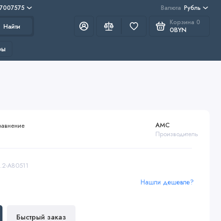
 7007575
Валюта
Рубль
Корзина
0
Найти
0BYN
ры
AMC
равнение
Производитель
6.2-А80511
Нашли дешевле?
Быстрый заказ