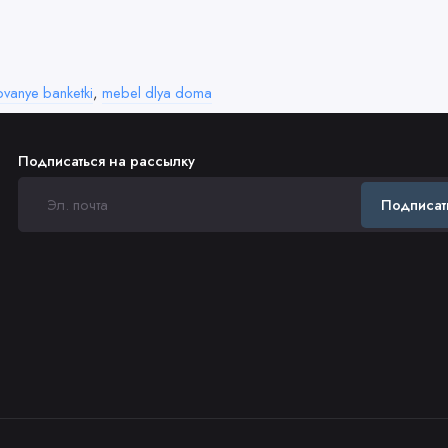
ovanye banketki
,
mebel dlya doma
Подписаться на рассылку
Подписат