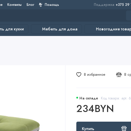
не
Контакты
Блог
Помощь
Поддержка
+375 29
ь для кухни
Мебель для дома
Новогодние това
В избранное
В с
На складе
Код товара: арт. 
234BYN
Купить