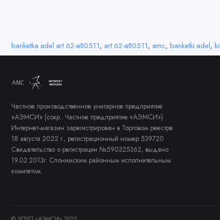
banketka adel art 62-a80511
,
art 62-a80511
,
amc
,
banketki adel
,
k
Частное производственное унитарное предприятие
«АЭМСИ» (сокр.: Частное предприятие «АЭМСИ»)
Интернет-магазин зарегистрирован в Торговом реестре
18 августа 2022 г., регистрационный номер 539720
Свидетельство о регистрации №590325362, выдано
19.02.2013г. Слонимским районным исполнительным
комитетом.
© ЧПУП «АЭМСИ» 2025