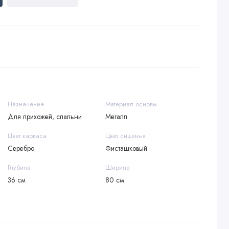
Назначение
Материал основы
Для прихожей, спальни
Металл
Цвет каркаса
Цвет сиденья
Серебро
Фисташковый
Глубина
Ширина
36 см
80 см