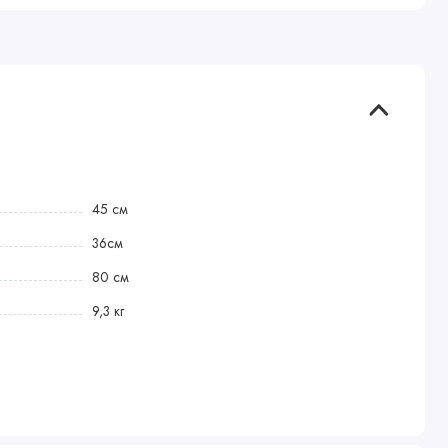
45 см
36см
80 см
9,3 кг