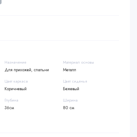
Назначение
Материал основы
Для прихожей, спальни
Металл
Цвет каркаса
Цвет сиденья
Коричневый
Бежевый
Глубина
Ширина
36см
80 см