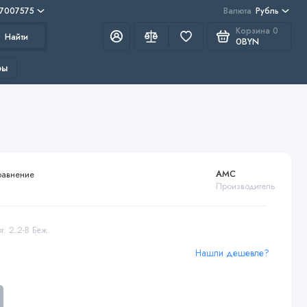
 7007575
Валюта
Рубль
Корзина
0
Найти
0BYN
ры
AMC
равнение
Производитель
т. 2.2-В Беж.
Нашли дешевле?