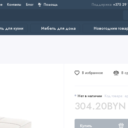
не
Контакты
Блог
Помощь
Поддержка
+375 29
ь для кухни
Мебель для дома
Новогодние това
В избранное
В с
Нет в наличии
Код товара: ар
304.20BYN
Купить