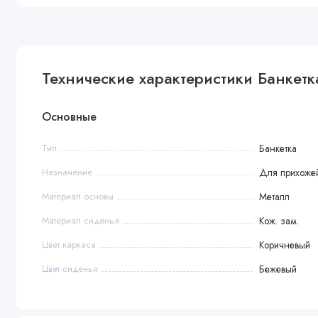
Технические характеристики Банкетк
Основные
Тип
Банкетка
Назначение
Для прихожей
Материал основы
Металл
Материал сиденья
Кож. зам.
Цвет каркаса
Коричневый
Цвет сиденья
Бежевый