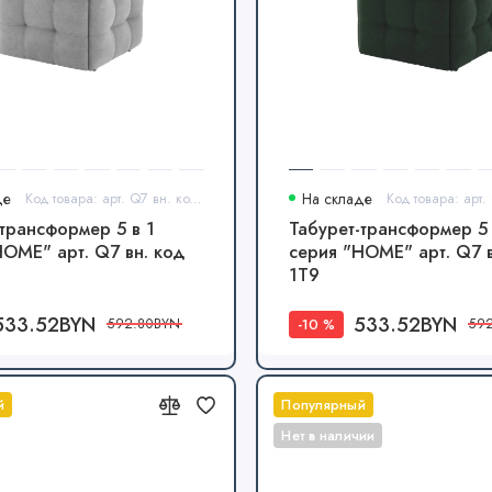
де
Код товара: арт. Q7 вн. код 1Т6
На складе
-трансформер 5 в 1
Табурет-трансформер 5 
HOME" арт. Q7 вн. код
серия "HOME" арт. Q7 в
1Т9
533.52BYN
533.52BYN
-10 %
592.80BYN
59
й
Популярный
Нет в наличии