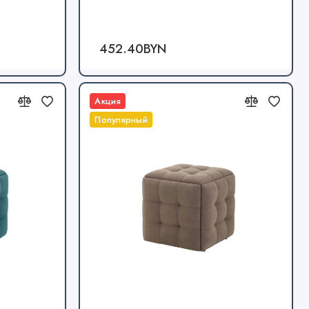
452.40BYN
Акция
Популярный