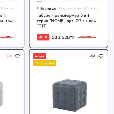
Код товара: арт. Q7 вн. код 1Т13
На складе
Код товара: арт. Q7 вн. код 1Т17
в 1
Табурет-трансформер 5 в 1
н. код
серия "HOME" арт. Q7 вн. код
1Т17
533.52BYN
-10 %
2.80BYN
592.80BYN
Акция
Популярный