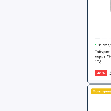
На скла
Табурет
серия "
1Т6
-10 %
Популярны