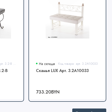
Код товара: арт. 3.2-В Кор.
На складе
Код товара: арт. 3.2А10033
.2-В
Скамья LUX Арт. 3.2А10033
733.20BYN