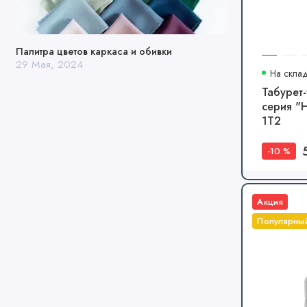
Палитра цветов каркаса и обивки
29 Мая, 2024
На скла
Табурет
серия "
1Т2
-10 %
Акция
Популярны