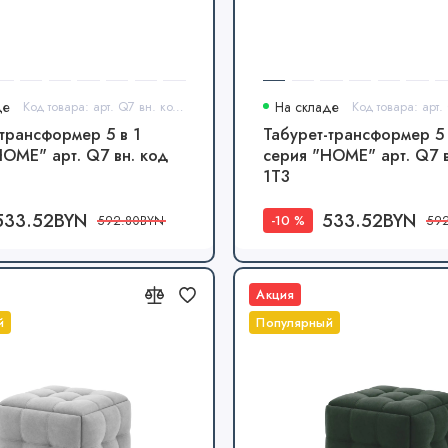
де
Код товара: арт. Q7 вн. код 1Т2
На складе
-трансформер 5 в 1
Табурет-трансформер 5 
HOME" арт. Q7 вн. код
серия "HOME" арт. Q7 в
1Т3
533.52BYN
533.52BYN
-10 %
592.80BYN
59
Акция
й
Популярный