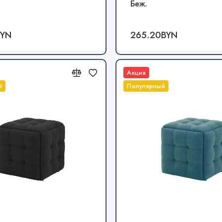
Беж.
BYN
265.20BYN
Акция
й
Популярный