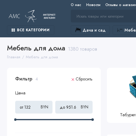
О нас
Новости
Отзывы о магази
Дача и сад
Мебел
ВСЕ КАТЕГОРИИ
Мебель для дома
1380 товаров
Главная
Мебель для дома
Фильтр
4
Сбросить
Цена
BYN
BYN
Табурет