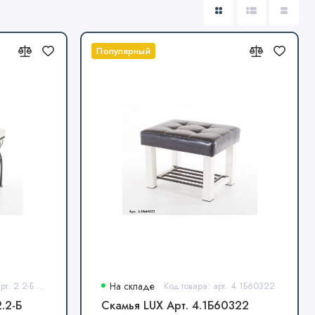
Популярный
Код товара: арт. 2.2-Б Беж.
На складе
Код товара: арт. 4.1Б60322
.2-Б
Скамья LUX Арт. 4.1Б60322