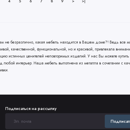
4
5
6
7
8
9
>
>|
ам не безразлично, какая мебель находится в Вашем доме?! Ведь все м
йчивой, качественной, функциональной, но и красивой, привлекала вниман
ацию истинных ценителей неповторимых изделий. У нас Вы можете купит
од любой интерьер. Наша мебель выполнена из металла в сочетании с ка
ивки.
Подписаться на рассылку
Подписат