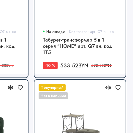
Код товара: арт. Q7 вн. код 1Т3
На складе
Код товара: арт. Q7 вн. код 1Т5
в 1
Табурет-трансформер 5 в 1
н. код
серия "HOME" арт. Q7 вн. код
1Т5
533.52BYN
-10 %
2.80BYN
592.80BYN
Популярный
Нет в наличии