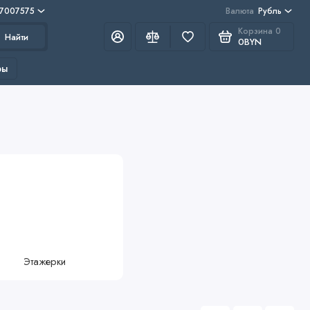
 7007575
Валюта
Рубль
Корзина
0
Найти
0BYN
ры
Этажерки