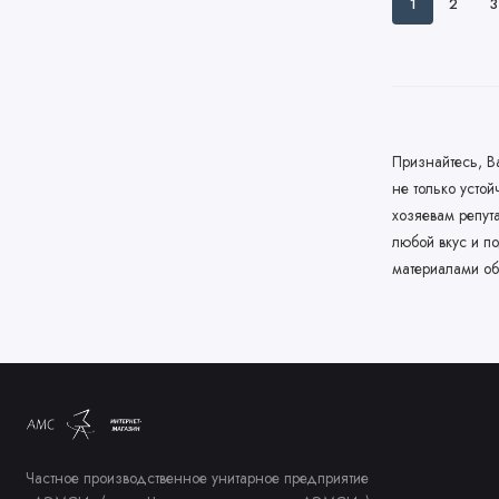
1
2
3
Признайтесь, В
не только усто
хозяевам репут
любой вкус и п
материалами об
Частное производственное унитарное предприятие