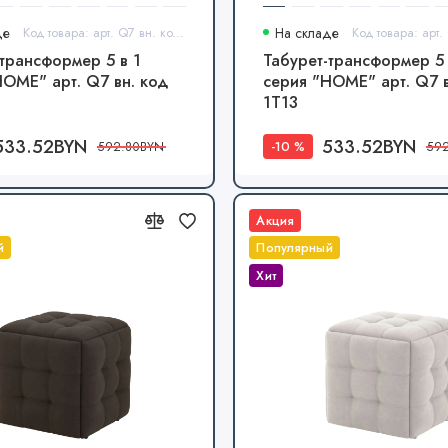
де
Код товара: арт. Q7 вн. код 1Т1
На складе
-трансформер 5 в 1
Табурет-трансформер 5 
HOME" арт. Q7 вн. код
серия "HOME" арт. Q7 в
1Т13
533.52BYN
533.52BYN
-10 %
592.80BYN
59
Акция
й
Популярный
Хит