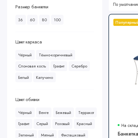
Размер банкетки
36
60
80
100
Популярны
Цвет каркаса
Чёрный
Тёмно-коричневый
Слоновая кость
Графит
Серебро
Белый
Капучино
Цвет обивки
Чёрный
Венге
Бежевый
Терракот
Графит
Серый
Розовый
Красный
На скла
Банкетка
Зеленый
Мятный
Фисташковый