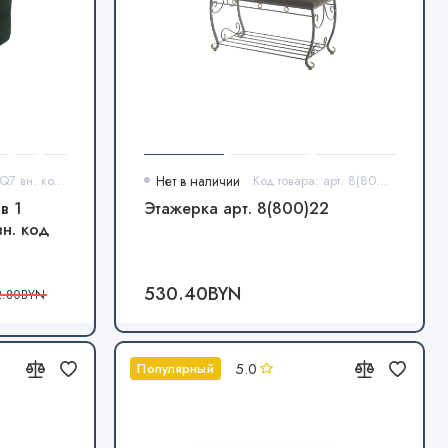
Код товара: арт. Q7 вн. код 1Т9
Нет в наличии
Код товара: арт. 8(800)22
в 1
Этажерка арт. 8(800)22
н. код
530.40BYN
2.80BYN
5.0
Популярный