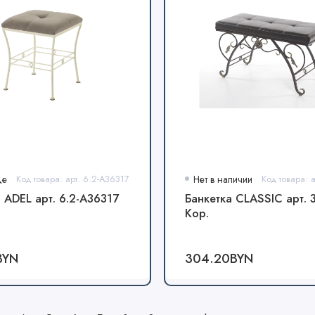
де
Код товара: арт. 6.2-А36317
Нет в наличии
 ADEL арт. 6.2-А36317
Банкетка CLASSIC арт. 3
Кор.
BYN
304.20BYN