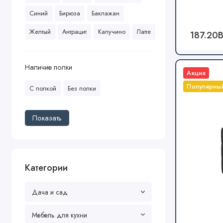
Синий
Бирюза
Баклажан
Желтый
Антрацит
Капучино
Латте
187.20
Наличие полки
Акция
Популярны
С полкой
Без полки
Показать
Категории
Дача и сад
Мебель для кухни