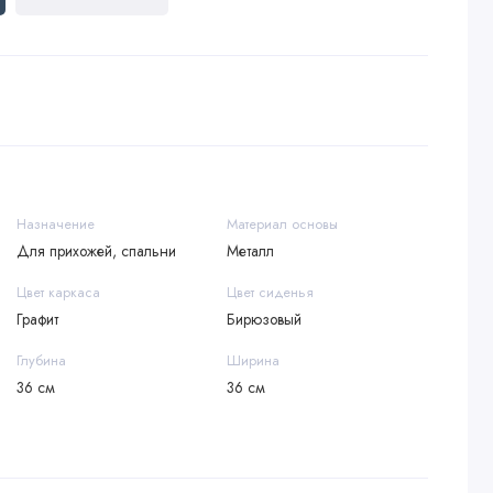
Назначение
Материал основы
Для прихожей, спальни
Металл
Цвет каркаса
Цвет сиденья
Графит
Бирюзовый
Глубина
Ширина
36 см
36 см