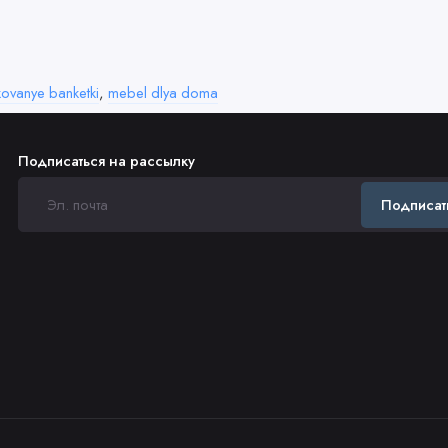
kovanye banketki
,
mebel dlya doma
Подписаться на рассылку
Подписат