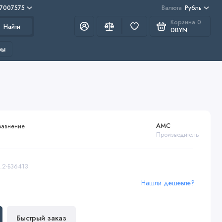
 7007575
Валюта
Рубль
Корзина
0
Найти
0BYN
ры
AMC
равнение
Производитель
6.2-Б36413
Нашли дешевле?
Быстрый заказ