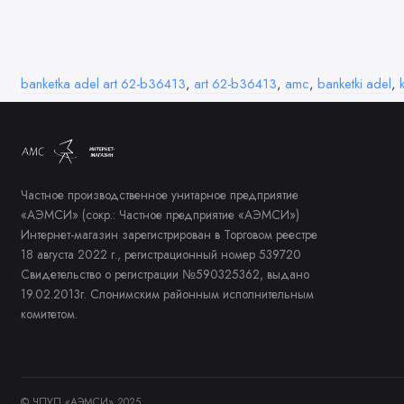
banketka adel art 62-b36413
,
art 62-b36413
,
amc
,
banketki adel
,
Частное производственное унитарное предприятие
«АЭМСИ» (сокр.: Частное предприятие «АЭМСИ»)
Интернет-магазин зарегистрирован в Торговом реестре
18 августа 2022 г., регистрационный номер 539720
Свидетельство о регистрации №590325362, выдано
19.02.2013г. Слонимским районным исполнительным
комитетом.
© ЧПУП «АЭМСИ» 2025