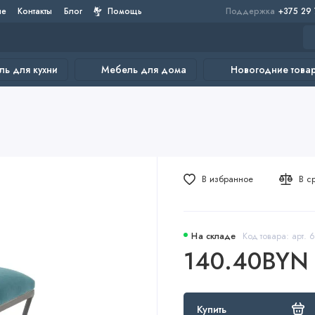
не
Контакты
Блог
Помощь
Поддержка
+375 29
ь для кухни
Мебель для дома
Новогодние това
В избранное
В с
На складе
Код товара: арт. 
140.40BYN
Купить