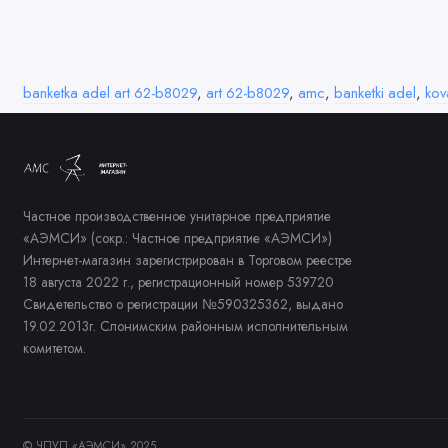
banketka adel art 62-b8029
,
art 62-b8029
,
amc
,
banketki adel
,
kov
Частное производственное унитарное предприятие
«АЭМСИ» (сокр.: Частное предприятие «АЭМСИ»)
Интернет-магазин зарегистрирован в Торговом реестре
18 августа 2022 г., регистрационный номер 539720
Свидетельство о регистрации №590325362, выдано
19.02.2013г. Слонимским районным исполнительным
комитетом.
© ЧПУП «АЭМСИ» 2025