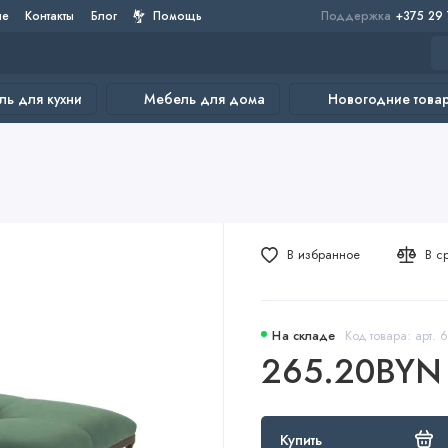
не
Контакты
Блог
Помощь
Поддержка
+375 29
ь для кухни
Мебель для дома
Новогодние това
В избранное
В с
На складе
Код товара: арт. 
265.20BYN
Купить