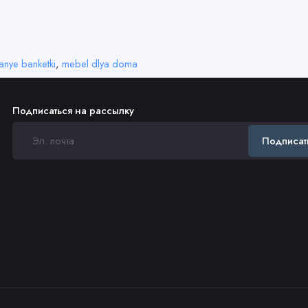
anye banketki
,
mebel dlya doma
Подписаться на рассылку
Подписат