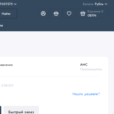
 7007575
Валюта
Рубль
Корзина
0
Найти
0BYN
ры
AMC
равнение
Производитель
6.2-Б8029
Нашли дешевле?
Быстрый заказ