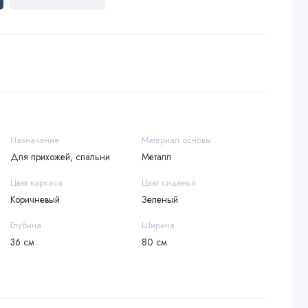
Назначение
Материал основы
Для прихожей, спальни
Металл
Цвет каркаса
Цвет сиденья
Коричневый
Зеленый
Глубина
Ширина
36 см
80 см