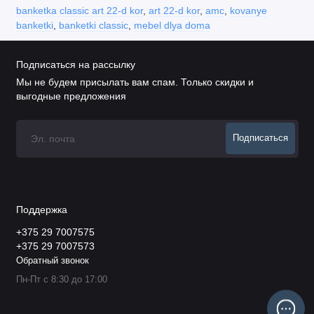
banketka classic art 22-d kor
,
art 22-d kor
,
amc
,
kovanye
banketki
,
banketki classic
,
mebel dlya doma
Подписаться на рассылку
Мы не будем присылать вам спам. Только скидки и
выгодные предложения
Подписаться
Поддержка
+375 29 7007575
+375 29 7007573
Обратный звонок
Пн-Пт с 8:30 до 17:00