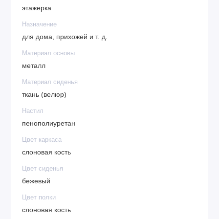
этажерка
Назначение
для дома, прихожей и т. д.
Материал основы
металл
Материал сиденья
ткань (велюр)
Настил
пенополиуретан
Цвет каркаса
слоновая кость
Цвет сиденья
бежевый
Цвет полки
слоновая кость