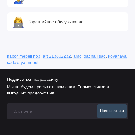
Гарантийное обслуживание
nabor mebeli no3
,
art 213802232
,
amc
,
dacha i sad
,
kovanaya
sadovaya mebel
Подписаться на рассылку
Мы не будем присылать вам спам. Только скидки и
выгодные предложения
Подписаться