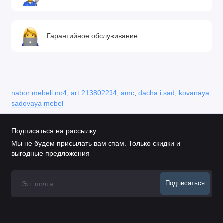
Гарантийное обслуживание
nabor mebeli no4
,
art 213802234
,
amc
,
dacha i sad
,
kovanaya
sadovaya mebel
Подписаться на рассылку
Мы не будем присылать вам спам. Только скидки и
выгодные предложения
Подписаться