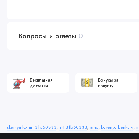
Вопросы и ответы
0
Бесплатная
Бонусы за
доставка
покупку
skamya lux art 31b60333
,
art 31b60333
,
amc
,
kovanye banketki
,
m