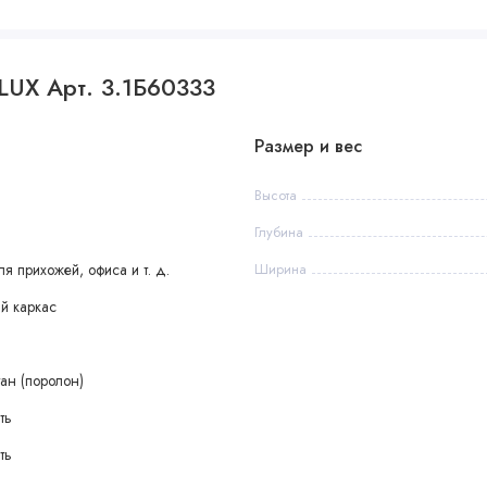
LUX Арт. 3.1Б60333
Размер и вес
Высота
Глубина
я прихожей, офиса и т. д.
Ширина
й каркас
ан (поролон)
ть
ть