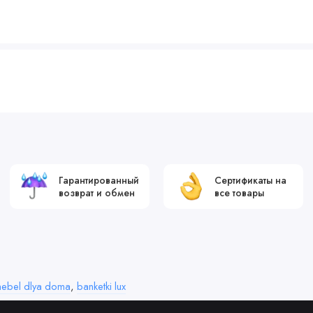
Гарантированный
Сертификаты на
возврат и обмен
все товары
ebel dlya doma
,
banketki lux