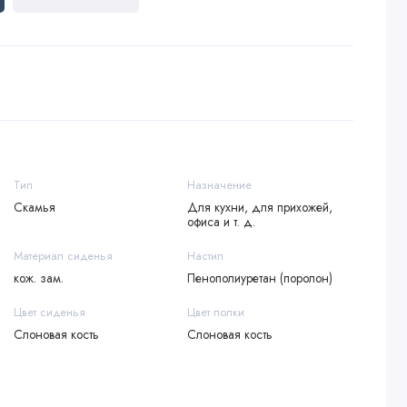
Тип
Назначение
Скамья
Для кухни, для прихожей,
офиса и т. д.
Материал сиденья
Настил
кож. зам.
Пенополиуретан (поролон)
Цвет сиденья
Цвет полки
Слоновая кость
Слоновая кость