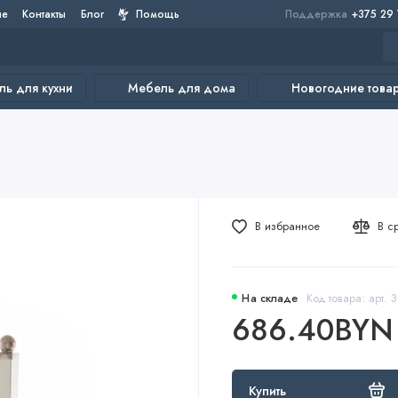
не
Контакты
Блог
Помощь
Поддержка
+375 29
ь для кухни
Мебель для дома
Новогодние това
В избранное
В с
На складе
Код товара: арт. 
686.40BYN
Купить