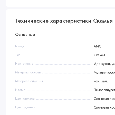
Технические характеристики Скамья 
Основные
Бренд
АМС
Тип
Скамья
Назначение
Для кухни, дл
Материал основы
Металлически
Материал сиденья
кож. зам.
Настил
Пенополиурет
Цвет каркаса
Слоновая кос
Цвет сиденья
Слоновая кос