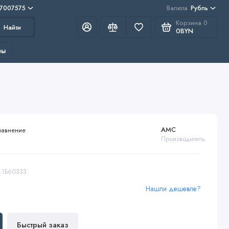
 7007575
Валюта
Рубль
Корзина
0
Найти
0BYN
ры
AMC
равнение
Производитель
3.1Б60333
Нашли дешевле?
Быстрый заказ