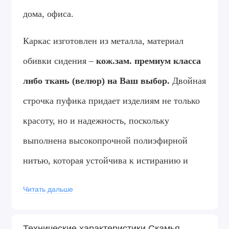
дома, офиса.
Каркас изготовлен из металла, материал
обивки сидения –
кож.зам.
премиум класса
либо ткань (велюр) на Ваш выбор.
Двойная
строчка пуфика придает изделиям не только
красоту, но и надежность, поскольку
выполнена высокопрочной полиэфирной
нитью, которая устойчива к истиранию и
обладает отличной светостойкостью.
Читать дальше
Пластиковые подпятники на ножках
позволят бережно эксплуатировать мебель
на
Технические характеристики Скамья