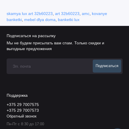
skamya lux art 32b60223
,
art 32b60223
,
amc
,
kovanye
banketki
,
mebel dlya doma
,
banketki lux
Подписаться на рассылку
Мы не будем присылать вам спам. Только скидки и
выгодные предложения
Подписаться
Поддержка
+375 29 7007575
+375 29 7007573
Обратный звонок
Пн-Пт с 8:30 до 17:00