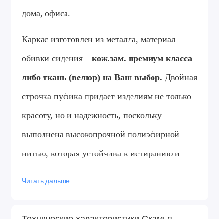
дома, офиса.
Каркас изготовлен из металла, материал
обивки сидения –
кож.зам.
премиум класса
либо ткань (велюр) на Ваш выбор.
Двойная
строчка пуфика придает изделиям не только
красоту, но и надежность, поскольку
выполнена высокопрочной полиэфирной
нитью, которая устойчива к истиранию и
обладает отличной светостойкостью.
Читать дальше
Пластиковые подпятники на ножках
позволят бережно эксплуатировать мебель
на
Технические характеристики Скамья