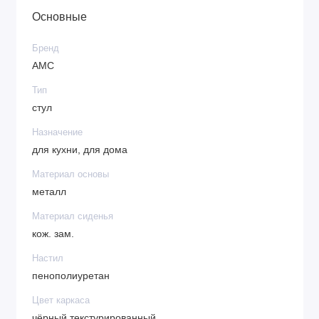
Основные
Бренд
АМС
Тип
стул
Назначение
для кухни, для дома
Материал основы
металл
Материал сиденья
кож. зам.
Настил
пенополиуретан
Цвет каркаса
чёрный текстурированный