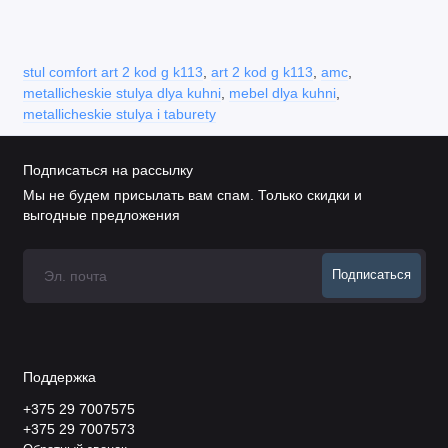
stul comfort art 2 kod g k113
,
art 2 kod g k113
,
amc
,
metallicheskie stulya dlya kuhni
,
mebel dlya kuhni
,
metallicheskie stulya i taburety
Подписаться на рассылку
Мы не будем присылать вам спам. Только скидки и
выгодные предложения
Подписаться
Поддержка
+375 29 7007575
+375 29 7007573