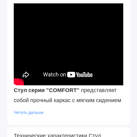
Стул серии "COMFORT"
представляет
собой прочный каркас с мягким сидением
и спинкой. Пластиковые подпятники на
Читать дальше
ножках стула позволяют бережно
эксплуатировать его на любом покрытии
Технические характеристики Стул