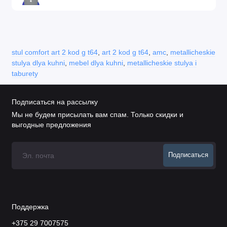
stul comfort art 2 kod g t64
,
art 2 kod g t64
,
amc
,
metallicheskie
stulya dlya kuhni
,
mebel dlya kuhni
,
metallicheskie stulya i
taburety
Подписаться на рассылку
Мы не будем присылать вам спам. Только скидки и
выгодные предложения
Подписаться
Поддержка
+375 29 7007575