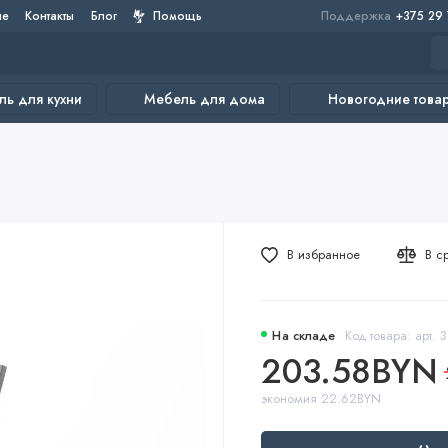
не
Контакты
Блог
Помощь
Поддержка
+375 29
ь для кухни
Мебель для дома
Новогодние това
В избранное
В с
На складе
Код товара: арт. 3
203.58BYN
экономия 22.62BYN