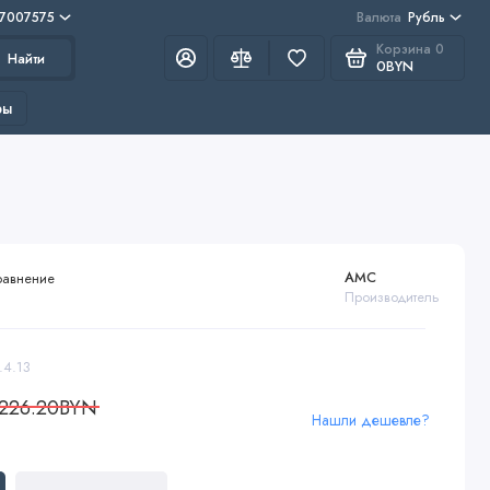
 7007575
Валюта
Рубль
Корзина
0
Найти
0BYN
ры
AMC
равнение
Производитель
.4.13
226.20BYN
Нашли дешевле?