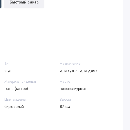
Быстрый заказ
Тип
Назначение
стул
для кухни, для дома
Материал сиденья
Настил
ткань (велюр)
пенополиуретан
Цвет сиденья
Высота
бирюзовый
87 см