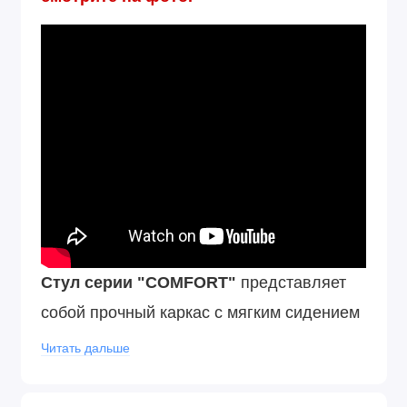
Стул серии "COMFORT"
представляет
собой прочный каркас с мягким сидением
Пластиковые подпятники на ножках стула
Читать дальше
позволяют бережно эксплуатировать его
на любом покрытии пола. Двойная