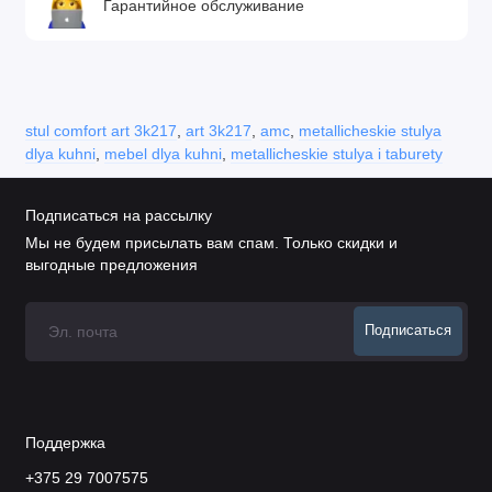
Гарантийное обслуживание
stul comfort art 3k217
,
art 3k217
,
amc
,
metallicheskie stulya
dlya kuhni
,
mebel dlya kuhni
,
metallicheskie stulya i taburety
Подписаться на рассылку
Мы не будем присылать вам спам. Только скидки и
выгодные предложения
Подписаться
Поддержка
+375 29 7007575