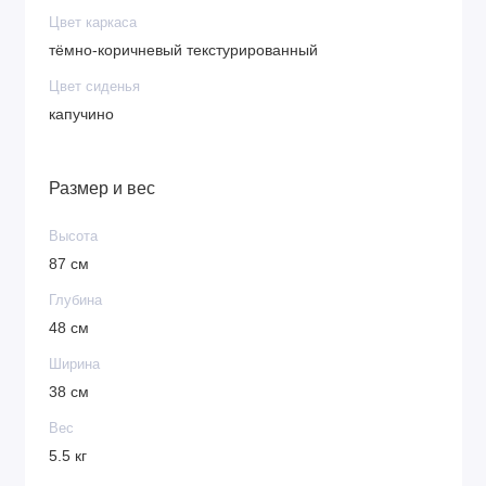
Цвет каркаса
тёмно-коричневый текстурированный
Цвет сиденья
капучино
Размер и вес
Высота
87 см
Глубина
48 см
Ширина
38 см
Вес
5.5 кг