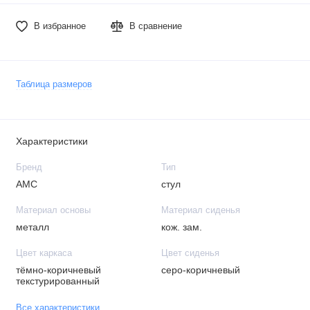
В избранное
В сравнение
Таблица размеров
Характеристики
Бренд
Тип
АМС
стул
Материал основы
Материал сиденья
металл
кож. зам.
Цвет каркаса
Цвет сиденья
тёмно-коричневый
серо-коричневый
текстурированный
Все характеристики