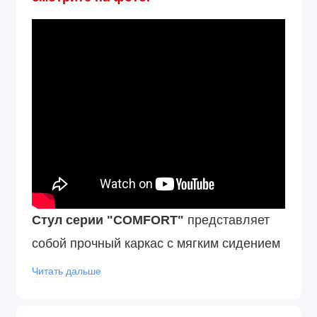
Стул серии "COMFORT"
представляет
собой прочный каркас с мягким сидением
Пластиковые подпятники на ножках стула
Читать дальше
позволяют бережно эксплуатировать его
на любом покрытии пола. Двойная