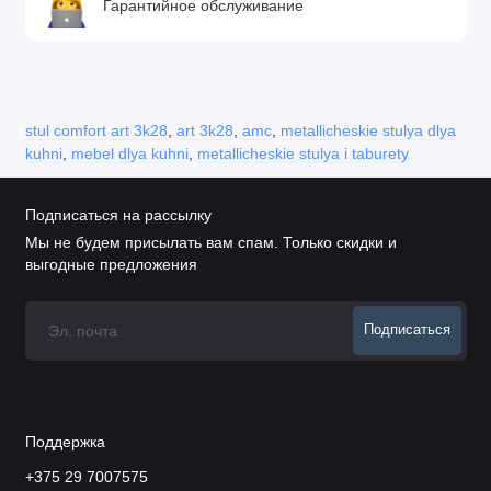
Гарантийное обслуживание
stul comfort art 3k28
,
art 3k28
,
amc
,
metallicheskie stulya dlya
kuhni
,
mebel dlya kuhni
,
metallicheskie stulya i taburety
Подписаться на рассылку
Мы не будем присылать вам спам. Только скидки и
выгодные предложения
Подписаться
Поддержка
+375 29 7007575