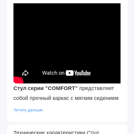
Стул серии "COMFORT"
представляет
собой прочный каркас с мягким сидением
Пластиковые подпятники на ножках стула
Читать дальше
позволяют бережно эксплуатировать его
на любом покрытии пола. Двойная
Технические характеристики Стул