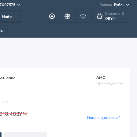
 7007575
Валюта
Рубль
Корзина
0
Найти
0BYN
ры
AMC
равнение
Производитель
.4.11
218.40BYN
Нашли дешевле?