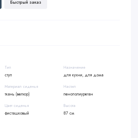
Быстрый заказ
Тип
Назначение
стул
для кухни, для дома
Материал сиденья
Настил
ткань (велюр)
пенополиуретан
Цвет сиденья
Высота
фисташковый
87 см