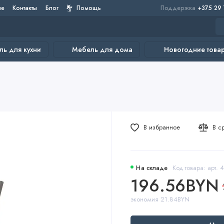
не
Контакты
Блог
Помощь
Поддержка
+375 29
ь для кухни
Мебель для дома
Новогодние това
В избранное
В с
На складе
Код товара: арт. 4
196.56BYN
экономия 21.84BYN