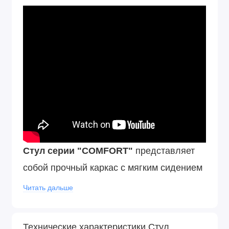
Стул серии "COMFORT"
представляет
собой прочный каркас с мягким сидением
Пластиковые подпятники на ножках стула
Читать дальше
позволяют бережно эксплуатировать его
на любом покрытии пола. Двойная
Технические характеристики Стул