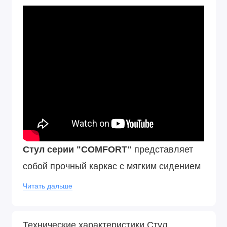
Стул серии "COMFORT"
представляет
собой прочный каркас с мягким сидением
Пластиковые подпятники на ножках стула
Читать дальше
позволяют бережно эксплуатировать его
на любом покрытии пола. Двойная
Технические характеристики Стул