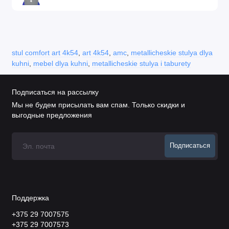
stul comfort art 4k54
,
art 4k54
,
amc
,
metallicheskie stulya dlya
kuhni
,
mebel dlya kuhni
,
metallicheskie stulya i taburety
Подписаться на рассылку
Мы не будем присылать вам спам. Только скидки и
выгодные предложения
Подписаться
Поддержка
+375 29 7007575
+375 29 7007573