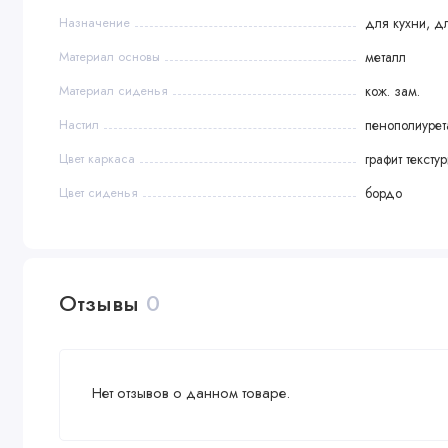
Назначение
для кухни, д
Материал основы
металл
Материал сиденья
кож. зам.
Настил
пенополиурет
Цвет каркаса
графит текст
Цвет сиденья
бордо
Отзывы
0
Нет отзывов о данном товаре.