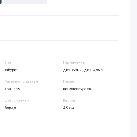
Тип
Назначение
табурет
для кухни, для дома
Материал сиденья
Настил
кож. зам.
пенополиуретан
Цвет сиденья
Высота
бордо
48 см