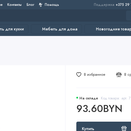
не
Контакты
Блог
Помощь
Поддержка
+375 29
ь для кухни
Мебель для дома
Новогодние това
В избранное
В с
На складе
Код товара: арт. 7
93.60BYN
Купить