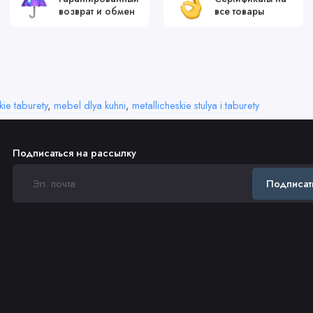
возврат и обмен
все товары
kie taburety
,
mebel dlya kuhni
,
metallicheskie stulya i taburety
Подписаться на рассылку
Подписат