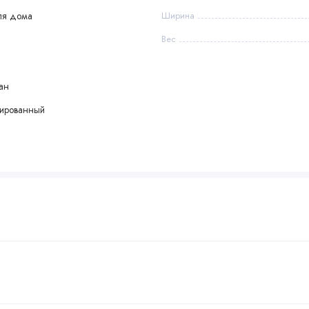
ля дома
Ширина
Вес
ан
урированный