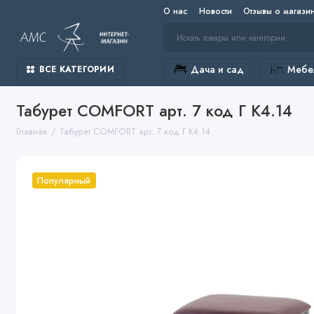
О нас
Новости
Отзывы о магази
Дача и сад
Мебел
ВСЕ КАТЕГОРИИ
Табурет COMFORT арт. 7 код Г К4.14
Главная
Табурет COMFORT арт. 7 код Г К4.14
Популярный