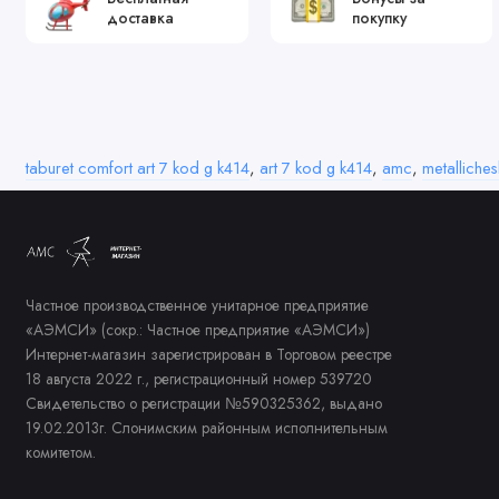
доставка
покупку
taburet comfort art 7 kod g k414
,
art 7 kod g k414
,
amc
,
metalliches
Частное производственное унитарное предприятие
«АЭМСИ» (сокр.: Частное предприятие «АЭМСИ»)
Интернет-магазин зарегистрирован в Торговом реестре
18 августа 2022 г., регистрационный номер 539720
Свидетельство о регистрации №590325362, выдано
19.02.2013г. Слонимским районным исполнительным
комитетом.