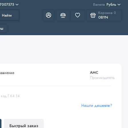
 7007575
Валюта
Рубль
Корзина
0
Найти
0BYN
ры
AMC
равнение
Производитель
 код Г К4.14
Нашли дешевле?
Быстрый заказ