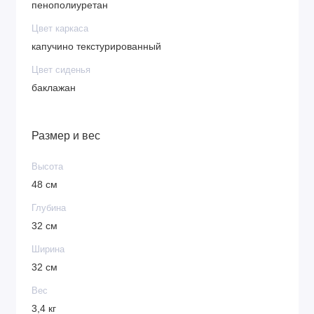
пенополиуретан
Цвет каркаса
капучино текстурированный
Цвет сиденья
баклажан
Размер и вес
Высота
48 см
Глубина
32 см
Ширина
32 см
Вес
3,4 кг