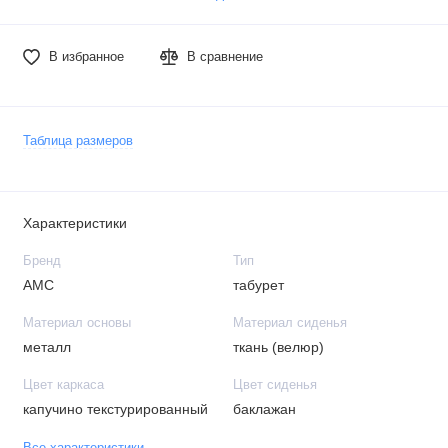
В избранное
В сравнение
Таблица размеров
Характеристики
Бренд
Тип
АМС
табурет
Материал основы
Материал сиденья
металл
ткань (велюр)
Цвет каркаса
Цвет сиденья
капучино текстурированный
баклажан
Все характеристики