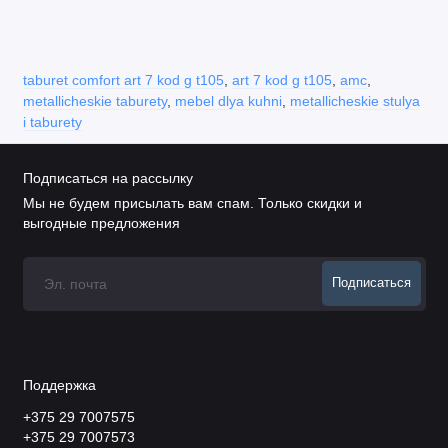
taburet comfort art 7 kod g t105
,
art 7 kod g t105
,
amc
,
metallicheskie taburety
,
mebel dlya kuhni
,
metallicheskie stulya
i taburety
Подписаться на рассылку
Мы не будем присылать вам спам. Только скидки и
выгодные предложения
Подписаться
Поддержка
+375 29 7007575
+375 29 7007573