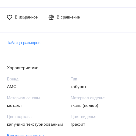
В избранное
В сравнение
Таблица размеров
Характеристики
Бренд
Тип
АМС
табурет
Материал основы
Материал сиденья
металл
ткань (велюр)
Цвет каркаса
Цвет сиденья
капучино текстурированный
графит
Все характеристики