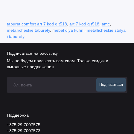
taburet comfort art 7 kod g t518
,
art 7 kod g t518
,
amc
,
metallicheskie taburety
,
mebel dlya kuhni
,
metallicheskie stulya
i taburety
Подписаться на рассылку
Мы не будем присылать вам спам. Только скидки и
выгодные предложения
Подписаться
Поддержка
+375 29 7007575
+375 29 7007573