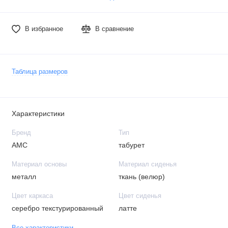
В избранное
В сравнение
Таблица размеров
Характеристики
Бренд
Тип
АМС
табурет
Материал основы
Материал сиденья
металл
ткань (велюр)
Цвет каркаса
Цвет сиденья
серебро текстурированный
латте
Все характеристики