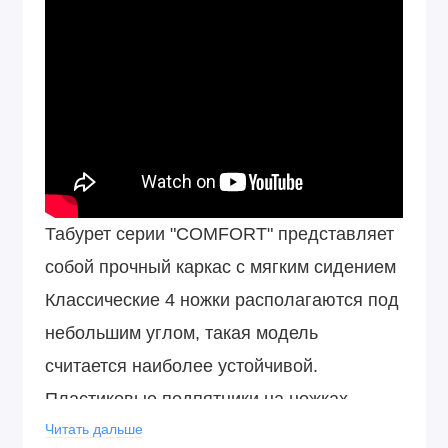
Табурет серии "COMFORT" представляет
собой прочный каркас с мягким сидением
Классические 4 ножки располагаются под
небольшим углом, такая модель
считается наиболее устойчивой.
Пластиковые подпятники на ножках
табурета позволяют бережно
Читать дальше