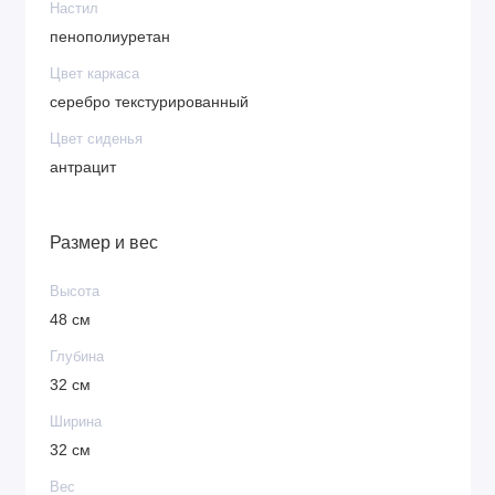
Настил
пенополиуретан
Цвет каркаса
серебро текстурированный
Цвет сиденья
антрацит
Размер и вес
Высота
48 см
Глубина
32 см
Ширина
32 см
Вес