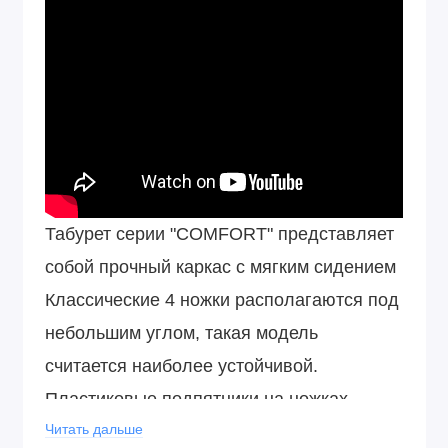
Табурет серии "COMFORT" представляет
собой прочный каркас с мягким сидением
Классические 4 ножки располагаются под
небольшим углом, такая модель
считается наиболее устойчивой.
Пластиковые подпятники на ножках
табурета позволяют бережно
Читать дальше