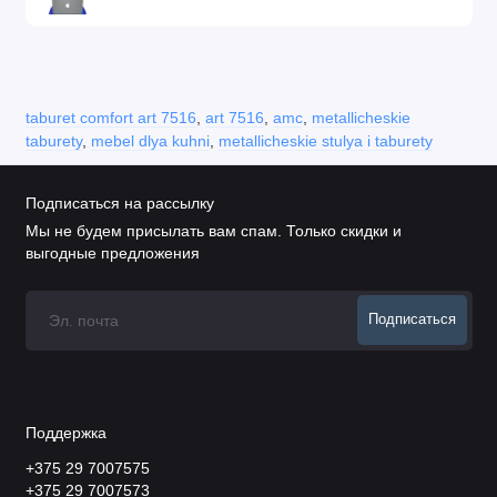
taburet comfort art 7516
,
art 7516
,
amc
,
metallicheskie
taburety
,
mebel dlya kuhni
,
metallicheskie stulya i taburety
Подписаться на рассылку
Мы не будем присылать вам спам. Только скидки и
выгодные предложения
Подписаться
Поддержка
+375 29 7007575
+375 29 7007573