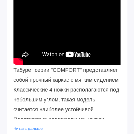
Табурет серии "COMFORT" представляет
собой прочный каркас с мягким сидением
Классические 4 ножки располагаются под
небольшим углом, такая модель
считается наиболее устойчивой.
Пластиковые подпятники на ножках
табурета позволяют бережно
Читать дальше