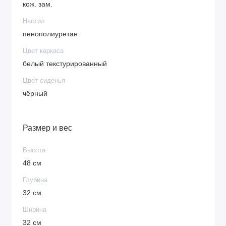
кож. зам.
Настил
пенополиуретан
Цвет каркаса
белый текстурированный
Цвет сиденья
чёрный
Размер и вес
Высота
48 см
Глубина
32 см
Ширина
32 см