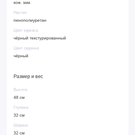
кож. зам.
Настил
пенополиуретан
Цвет каркаса
чёрный текстурированный
Цвет сиденья
чёрный
Размер и вес
Высота
48 см
Глубина
32 см
Ширина
32 см