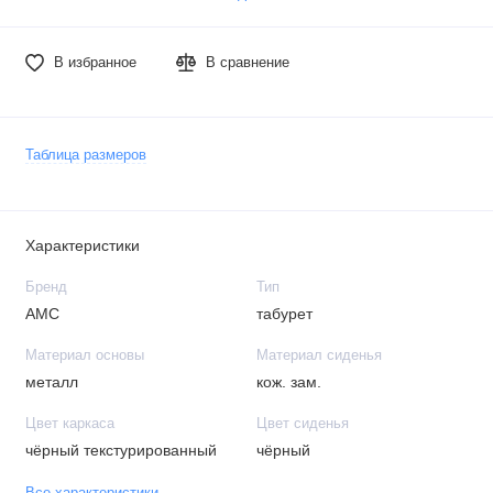
В избранное
В сравнение
Таблица размеров
Характеристики
Бренд
Тип
АМС
табурет
Материал основы
Материал сиденья
металл
кож. зам.
Цвет каркаса
Цвет сиденья
чёрный текстурированный
чёрный
Все характеристики