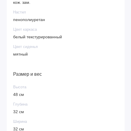
кож. зам.
Настил
пенополиуретан
Цвет каркаса
белый текстурированный
Цвет сиденья
мятный
Размер и вес
Высота
48 см
Глубина
32 см
Ширина
32 см