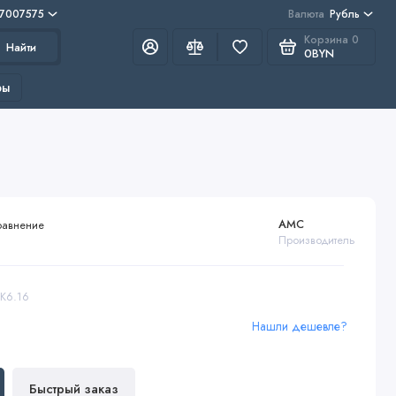
 7007575
Валюта
Рубль
Корзина
0
Найти
0BYN
ры
AMC
равнение
Производитель
8К6.16
Нашли дешевле?
Быстрый заказ