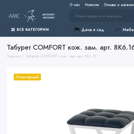
О нас
Новости
Отзывы о магази
Дача и сад
Мебел
ВСЕ КАТЕГОРИИ
Табурет COMFORT кож. зам. арт. 8К6.1
Главная
Табурет COMFORT кож. зам. арт. 8К6.16
Популярный