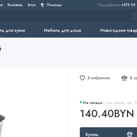
не
Контакты
Блог
Помощь
Поддержка
+375 29
ь для кухни
Мебель для дома
Новогодние това
6
В избранное
В с
На складе
Код товара: арт. 
140.40BYN
Купить