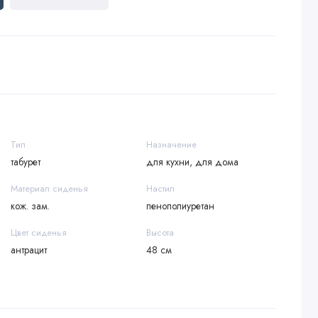
Тип
Назначение
табурет
для кухни, для дома
Материал сиденья
Настил
кож. зам.
пенополиуретан
Цвет сиденья
Высота
антрацит
48 см