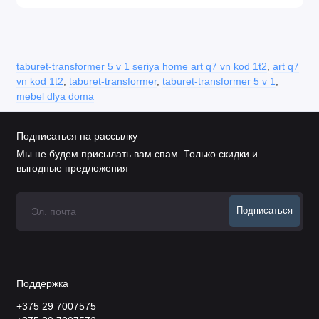
taburet-transformer 5 v 1 seriya home art q7 vn kod 1t2
,
art q7
vn kod 1t2
,
taburet-transformer
,
taburet-transformer 5 v 1
,
mebel dlya doma
Подписаться на рассылку
Мы не будем присылать вам спам. Только скидки и
выгодные предложения
Подписаться
Поддержка
+375 29 7007575