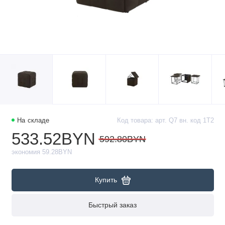
На складе
Код товара: арт. Q7 вн. код 1Т2
533.52BYN
592.80BYN
экономия 59.28BYN
Купить
Быстрый заказ