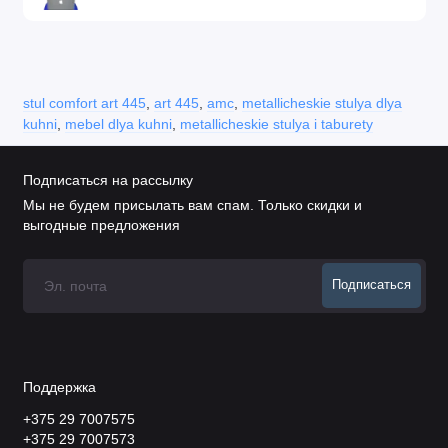
stul comfort art 445
,
art 445
,
amc
,
metallicheskie stulya dlya
kuhni
,
mebel dlya kuhni
,
metallicheskie stulya i taburety
Подписаться на рассылку
Мы не будем присылать вам спам. Только скидки и
выгодные предложения
Подписаться
Поддержка
+375 29 7007575
+375 29 7007573