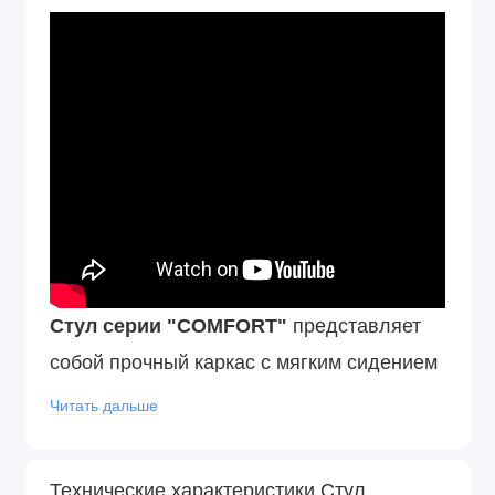
Стул серии "COMFORT"
представляет
собой прочный каркас с мягким сидением
Пластиковые подпятники на ножках стула
Читать дальше
позволяют бережно эксплуатировать его
на любом покрытии пола. Двойная
Технические характеристики Стул