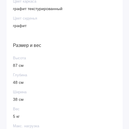
Цвет каркаса
графит текстурированный
Цвет сиденья
графит
Размер и вес
Высота
87 см
Глубина
48 см
Ширина
38 см
Вес
5 кг
Макс. нагрузка